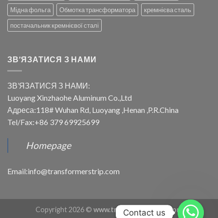
Мідна фольга
Обмотка трансформатора
кремнієва сталь
постачальник кремнієвої сталі
ЗВ’ЯЗАТИСЯ З НАМИ
ЗВ’ЯЗАТИСЯ З НАМИ:
Luoyang Xinzhaohe Aluminum Co.,Ltd
Адреса:118# Wuhan Rd, Luoyang ,Henan ,P.R.China
Tel/Fax:+86 379 69925699
Homepage
Email:info@transformerstrip.com
Copyright 2026 ©
www.transformerstrip.com
Contact us
Contact us